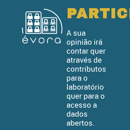
posteriormente
partilhados com
PARTIC
comerciantes e empresas
de logística que
A sua
pretendam melhorar os
opinião irá
seus processos e que
contar quer
aceitem o desafio de
através de
descarbonização imposto
contributos
pela estratégia “Green
para o
Deal” e metas traçadas a
laboratório
nível nacional e europeu.
quer para o
acesso a
dados
abertos.