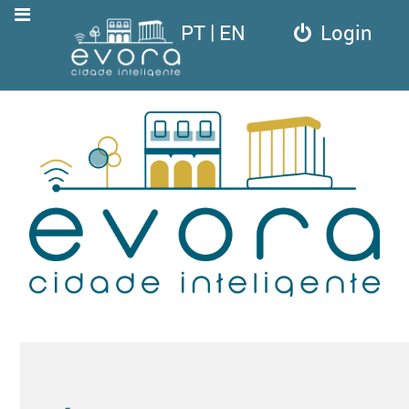
|
PT
EN
Login