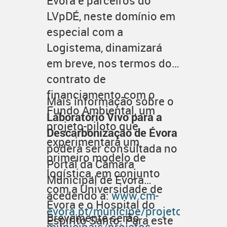
Évora e parceiros do
LVpDÉ, neste domínio em
especial com a
Logistema, dinamizará
em breve, nos termos do
contrato de
financiamento com o
Mais informação sobre o
Fundo Ambiental, um
Laboratório Vivo para a
projeto-piloto que
Descarbonização de Évora
experimentará um
poderá ser consultada no
primeiro modelo de
Portal da Câmara
logística, em conjunto
Municipal de Évora
com a Universidade de
acedendo a:
www.cm-
Évora e o Hospital do
evora.pt/municipe/projetos-
Brevemente serão
Espírito Santo. Para este
municipais/projetos-