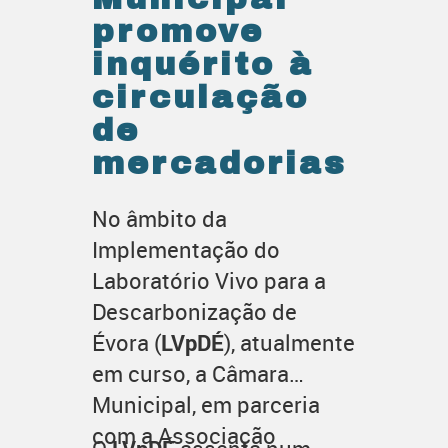
Se
promove
es
inquérito à
in
circulação
La
de
Vi
mercadorias
No p
No âmbito da
Nove
Implementação do
Muni
Laboratório Vivo para a
cola
Descarbonização de
Asso
Évora (
LVpDÉ
), atualmente
Distr
em curso, a Câmara
prom
Municipal, em parceria
de e
Conv
com a Associação
dest