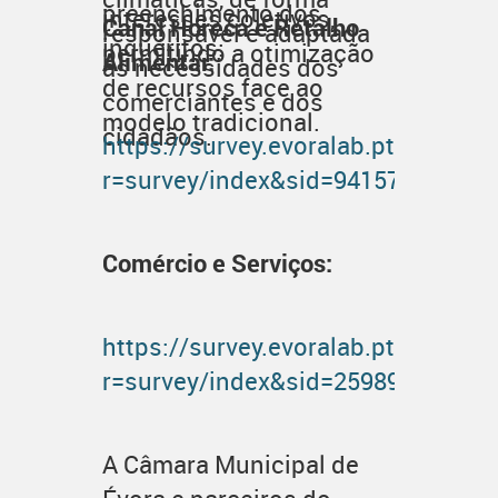
preenchimento dos
interesses coletivos,
Canal Horeca e Retalho
responsável e adaptada
inquéritos:
permitindo a otimização
Alimentar:
às necessidades dos
de recursos face ao
comerciantes e dos
modelo tradicional.
cidadãos.
https://survey.evoralab.pt/index.p
r=survey/index&sid=941572&lang=
Comércio e Serviços:
https://survey.evoralab.pt/index.p
r=survey/index&sid=259897&lang=
A Câmara Municipal de